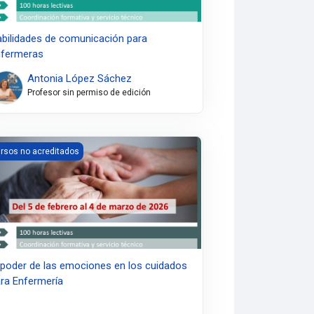
bilidades de comunicación para
fermeras
Antonia López Sáchez
Profesor sin permiso de edición
ormulación del testamento vital
na aproximación al cuidado en la era digital
poder de las emociones en los cuidados para Enfermería
rsos no acreditados
 poder de las emociones en los cuidados
ra Enfermería