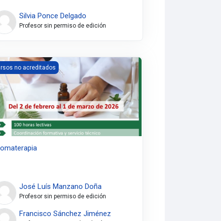
Silvia Ponce Delgado
Profesor sin permiso de edición
 NIC, NOC, Abordaje Holístico
omaterapia
rsos no acreditados
omaterapia
José Luís Manzano Doña
Profesor sin permiso de edición
Francisco Sánchez Jiménez