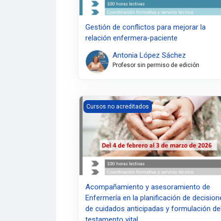
Gestión de conflictos para mejorar la
relación enfermera-paciente
Antonia López Sáchez
Profesor sin permiso de edición
Acompañamiento y asesoramiento de Enferme
Cursos no acreditados
Acompañamiento y asesoramiento de
Enfermería en la planificación de decisio
de cuidados anticipadas y formulación de
testamento vital