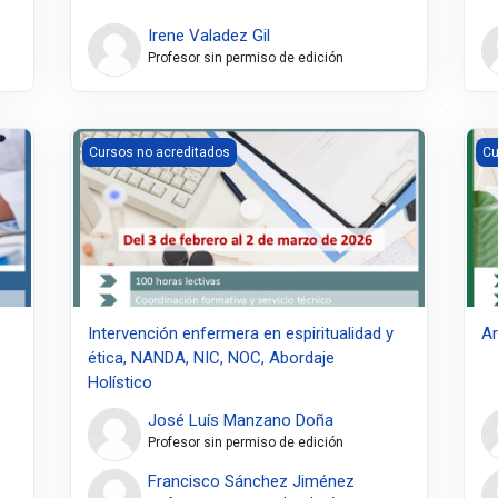
Irene Valadez Gil
Profesor sin permiso de edición
iseño y exposición de presentaciones científicas y docentes
Intervención enfermera en espiritualidad y ética, NANDA,
Ar
Cursos no acreditados
Cu
Intervención enfermera en espiritualidad y
Ar
ética, NANDA, NIC, NOC, Abordaje
Holístico
José Luís Manzano Doña
Profesor sin permiso de edición
Francisco Sánchez Jiménez