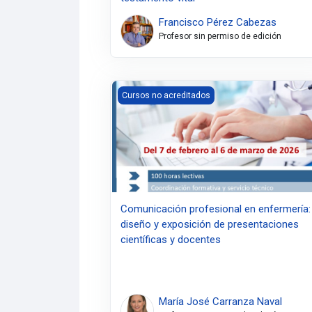
Francisco Pérez Cabezas
Profesor sin permiso de edición
Comunicación profesional en enfermería: d
Cursos no acreditados
Comunicación profesional en enfermería:
diseño y exposición de presentaciones
científicas y docentes
María José Carranza Naval