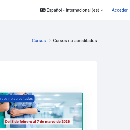
Español - Internacional ‎(es)‎
Acceder
Cursos
Cursos no acreditados
bilidades de comunicación para enfermeras
rsos no acreditados