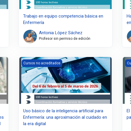
Trabajo en equipo competencia básica en
Ha
Enfermería
en
Antonia López Sáchez
Profesor sin permiso de edición
ría en la planificación de decisiones de cuidados anticipadas y f
Uso básico de la inteligencia artificial para Enfermería: u
El 
Cursos no acreditados
Cu
Uso básico de la inteligencia artificial para
El
nes
Enfermería: una aproximación al cuidado en
pa
l
la era digital