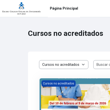
Salta al contenido principal
Página Principal
Cursos no acreditados
Categorías
Gestión de conflictos para mejorar la rel
Cursos no acreditados